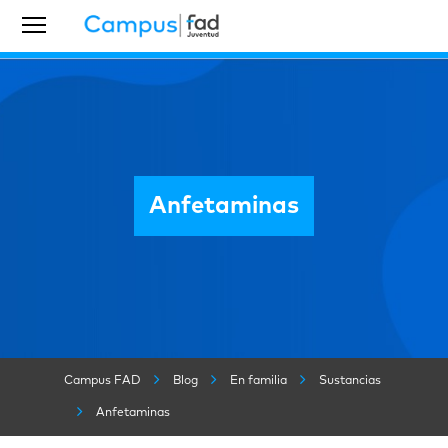
Anfetaminas
Campus FAD
Blog
En familia
Sustancias
Anfetaminas