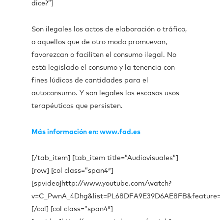
dice?”]
Son ilegales los actos de elaboración o tráfico,
o aquellos que de otro modo promuevan,
favorezcan o faciliten el consumo ilegal. No
está legislado el consumo y la tenencia con
fines lúdicos de cantidades para el
autoconsumo. Y son legales los escasos usos
terapéuticos que persisten.
Más información en: www.fad.es
[/tab_item] [tab_item title=”Audiovisuales”]
[row] [col class=”span4″]
[spvideo]http://www.youtube.com/watch?
v=C_PwnA_4Dhg&list=PL68DFA9E39D6AE8FB&feature=sh
[/col] [col class=”span4″]