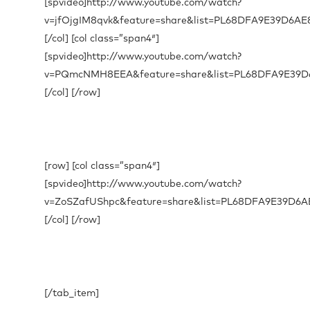
[spvideo]http://www.youtube.com/watch?
v=jfOjgIM8qvk&feature=share&list=PL68DFA9E39D6AE8
[/col] [col class=”span4″]
[spvideo]http://www.youtube.com/watch?
v=PQmcNMH8EEA&feature=share&list=PL68DFA9E39D6
[/col] [/row]
[row] [col class=”span4″]
[spvideo]http://www.youtube.com/watch?
v=ZoSZafUShpc&feature=share&list=PL68DFA9E39D6AE
[/col] [/row]
[/tab_item]