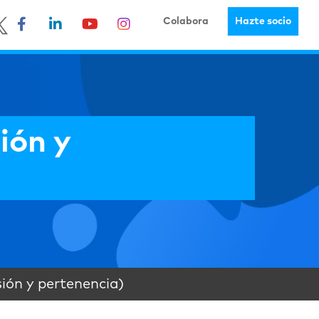
Colabora
Hazte socio
ión y
sión y pertenencia)