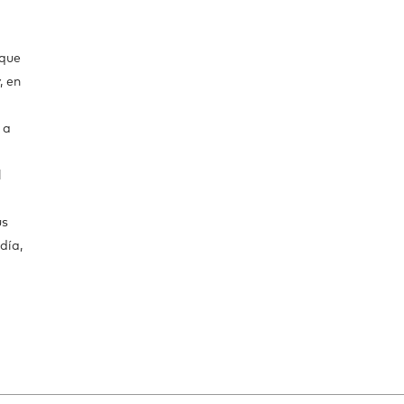
 que
, en
 a
l
us
día,