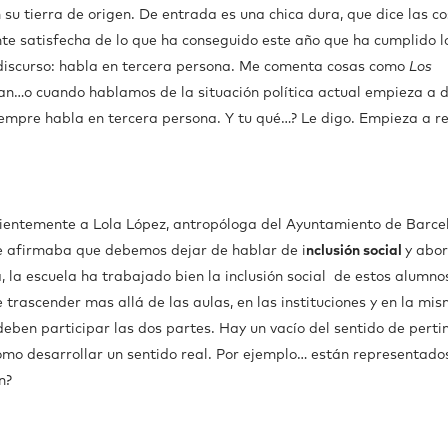
su tierra de origen. De entrada es una chica dura, que dice las c
te satisfecha de lo que ha conseguido este año que ha cumplido l
discurso: habla en tercera persona. Me comenta cosas como
Los
pinan…o cuando hablamos de la situación política actual empieza a d
iempre habla en tercera persona. Y tu qué…? Le digo. Empieza a re
ecientemente a Lola López, antropóloga del Ayuntamiento de Barce
e afirmaba que debemos dejar de hablar de i
nclusión social
y abor
a, la escuela ha trabajado bien la inclusión social de estos alumno
 trascender mas allá de las aulas, en las instituciones y en la mi
eben participar las dos partes. Hay un vacío del sentido de perti
omo desarrollar un sentido real. Por ejemplo… están representado
n?