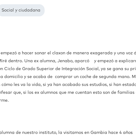
Social y ciudadana
he empezó a hacer sonar el claxon de manera exagerada y una voz 
Miré dentro. Una ex alumna, Jenabo, aparcó y empezó a explica
n Ciclo de Grado Superior de Integración Social, ya se gana su pr
s a domicilio y se acaba de comprar un coche de segunda mano. M
ómo les va la vida, si ya han acabado sus estudios, si han estado
nfesar que, si los ex alumnos que me cuentan esto son de familias
arme.
alumna de nuestro instituto, la visitamos en Gambia hace 4 años