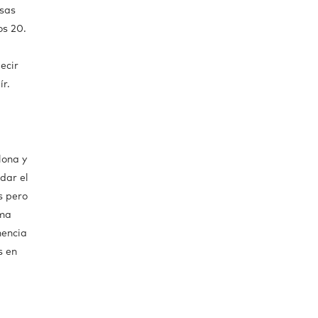
osas
os 20.
ecir
ír.
lona y
dar el
s pero
sma
nencia
s en