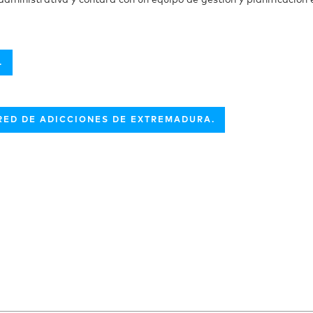
ministrativa y contará con un equipo de gestión y planificación e
.
RED DE ADICCIONES DE EXTREMADURA.