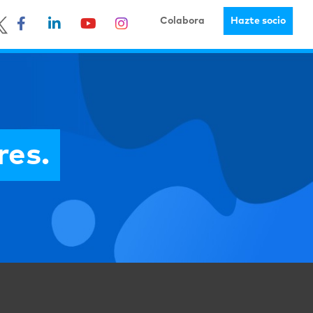
Colabora
Hazte socio
res.