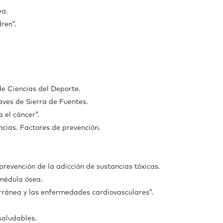
ea.
ren”.
de Ciencias del Deporte.
aves de Sierra de Fuentes.
 el cáncer”.
ancias. Factores de prevención.
revención de la adicción de sustancias tóxicas.
médula ósea.
rránea y las enfermedades cardiovasculares”.
saludables.