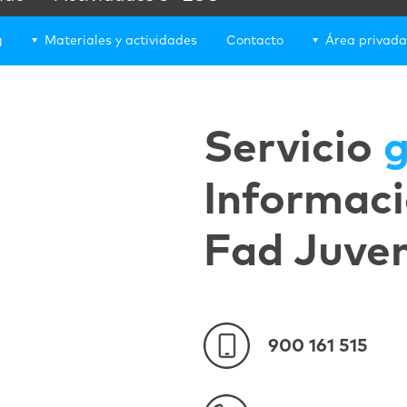
g
Materiales y actividades
Contacto
Área privada
Servicio
g
Informaci
Fad Juve
900 161 515