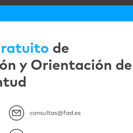
ratuito
de
ón y Orientación de
ntud
consultas@fad.es