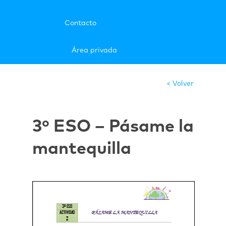
Contacto
Área privada
< Volver
3º ESO – Pásame la
mantequilla