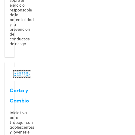
sobre el
ejercicio
responsable
de la
parentalidad
y la
prevención
de
conductas
de riesgo.
Ver la página
Corto y Cambio
Corto y
Cambio
Iniciativa
para
trabajar con
adolescentes
y jóvenes el