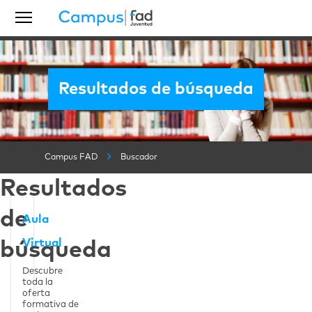
Resultados de búsqueda
Campus FAD
Buscador
Resultados
Ver la página
Aula Virtual
de
Aula
Virtual
búsqueda
Descubre
toda la
oferta
formativa de