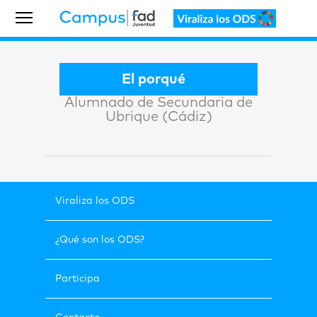
El porqué
Alumnado de Secundaria de
Ubrique (Cádiz)
Viraliza los ODS
¿Qué son los ODS?
Participa