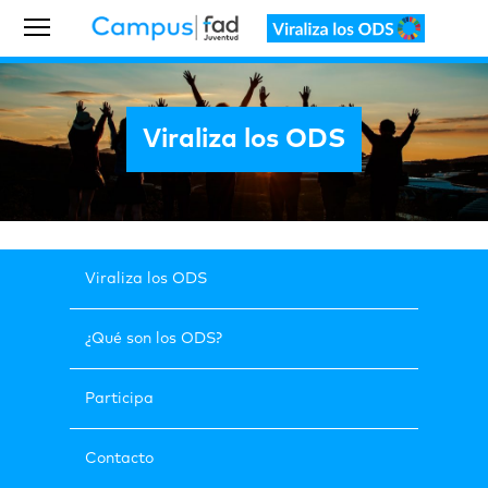
Viraliza los ODS
Viraliza los ODS
¿Qué son los ODS?
Participa
Contacto