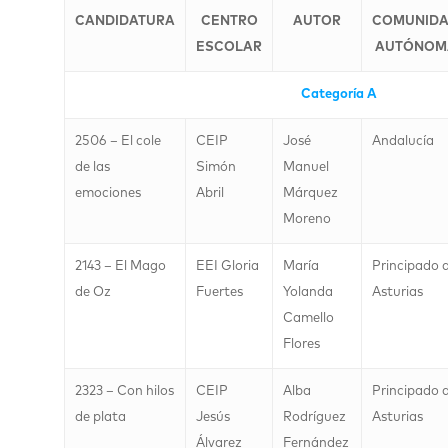
CANDIDATURA
CENTRO
AUTOR
COMUNID
ESCOLAR
AUTÓNOM
Categoría A
2506 – El cole
CEIP
José
Andalucía
de las
Simón
Manuel
emociones
Abril
Márquez
Moreno
2143 – El Mago
EEI Gloria
María
Principado 
de Oz
Fuertes
Yolanda
Asturias
Camello
Flores
2323 – Con hilos
CEIP
Alba
Principado 
de plata
Jesús
Rodríguez
Asturias
Álvarez
Fernández