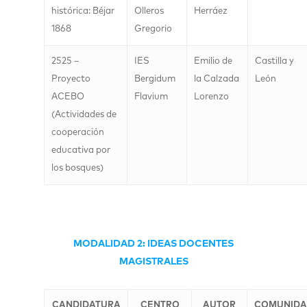
histórica: Béjar
Olleros
Herráez
1868
Gregorio
2525 –
IES
Emilio de
Castilla y
Proyecto
Bergidum
la Calzada
León
ACEBO
Flavium
Lorenzo
(Actividades de
cooperación
educativa por
los bosques)
MODALIDAD 2: IDEAS DOCENTES
MAGISTRALES
CANDIDATURA
CENTRO
AUTOR
COMUNID