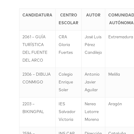
CANDIDATURA
CENTRO
AUTOR
COMUNIDA
ESCOLAR
AUTÓNOMA
2061 – GUÍA
CRA
José Luis
Extremadura
TURÍSTICA
Gloria
Pérez
DEL FUENTE
Fuertes
Candilejo
DEL ARCO
2306 – DIBUJA
Colegio
Antonio
Melilla
CONMIGO
Enrique
Javier
Soler
Aguilar
2203 –
IES
Nerea
Aragón
BIKINGPAL
Salvador
Latorre
Victoria
Moreno
2596 –
INS CAP
Dirección
Cataluña