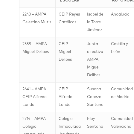
ESCOLAR
AUTÓNOM
2243 – AMPA
CEIP Reyes
Isabel de
Andalucía
Celestino Mutis
Católicos
la Torre
Jiménez
2359 – AMPA
CEIP
Junta
Castilla y
Miguel Delibes
Miguel
directiva
León
Delibes
AMPA
Miguel
Delibes
2641 – AMPA
CEIP
Susana
Comunidad
CEIP Alfredo
Alfredo
Cabeza
de Madrid
Landa
Landa
Santana
2714 – AMPA
Colegio
Eloy
Comunidad
Colegio
Inmaculada
Sentana
Valenciana