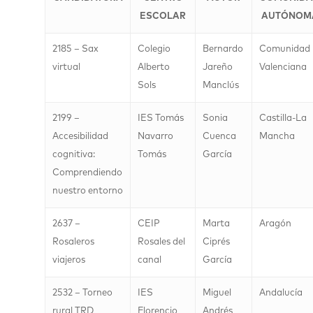
ESCOLAR
AUTÓNOM
2185 – Sax
Colegio
Bernardo
Comunidad
virtual
Alberto
Jareño
Valenciana
Sols
Manclús
2199 –
IES Tomás
Sonia
Castilla-La
Accesibilidad
Navarro
Cuenca
Mancha
cognitiva:
Tomás
García
Comprendiendo
nuestro entorno
2637 –
CEIP
Marta
Aragón
Rosaleros
Rosales del
Ciprés
viajeros
canal
García
2532 – Torneo
IES
Miguel
Andalucía
rural TRD
Florencio
Andrés