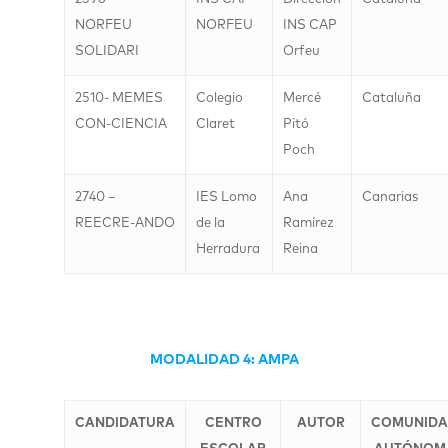
NORFEU
NORFEU
INS CAP
SOLIDARI
Orfeu
2510- MEMES
Colegio
Mercé
Cataluña
CON-CIENCIA
Claret
Pitó
Poch
2740 –
IES Lomo
Ana
Canarias
REECRE-ANDO
de la
Ramírez
Herradura
Reina
MODALIDAD 4: AMPA
CANDIDATURA
CENTRO
AUTOR
COMUNID