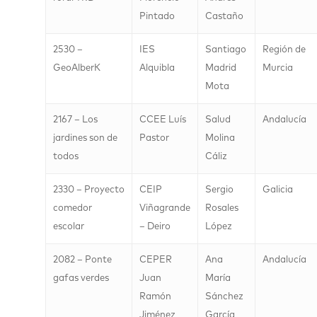
Pintado
Castaño
2530 –
IES
Santiago
Región de
GeoAlberK
Alquibla
Madrid
Murcia
Mota
2167 – Los
CCEE Luís
Salud
Andalucía
jardines son de
Pastor
Molina
todos
Cáliz
2330 – Proyecto
CEIP
Sergio
Galicia
comedor
Viñagrande
Rosales
escolar
– Deiro
López
2082 – Ponte
CEPER
Ana
Andalucía
gafas verdes
Juan
María
Ramón
Sánchez
Jiménez
García