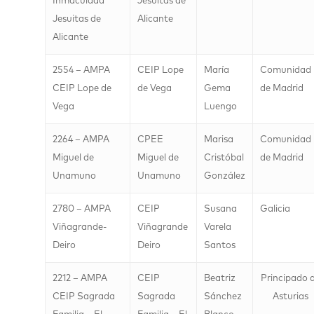
Inmaculada
Jesuitas de
Jesuitas de
Alicante
Alicante
2554 – AMPA
CEIP Lope
María
Comunidad
CEIP Lope de
de Vega
Gema
de Madrid
Vega
Luengo
2264 – AMPA
CPEE
Marisa
Comunidad
Miguel de
Miguel de
Cristóbal
de Madrid
Unamuno
Unamuno
González
2780 – AMPA
CEIP
Susana
Galicia
Viñagrande-
Viñagrande
Varela
Deiro
Deiro
Santos
2212 – AMPA
CEIP
Beatriz
Principado 
CEIP Sagrada
Sagrada
Sánchez
Asturias