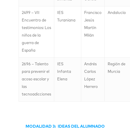
2499 – VII
IES
Francisco
Andalucía
Encuentro de
Turaniana
Jesús
testimonios: Los
Martín
niños de la
Milán
guerra de
España
2696 – Talento
IES
Andrés
Región de
para prevenir el
Infanta
Carlos
Murcia
acoso escolar y
Elena
López
las
Herrero
tecnoadicciones
MODALIDAD 3: IDEAS DEL ALUMNADO