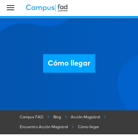
Cómo llegar
Campus FAD
Blog
Acción Magistral
Encuentro Acción Magistral
Cómo llegar