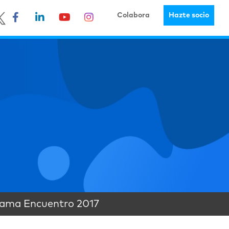
Colabora
Hazte socio
ama Encuentro 2017