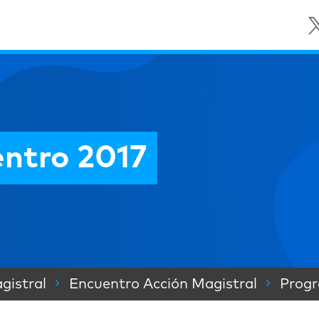
ntro 2017
gistral
Encuentro Acción Magistral
Progr