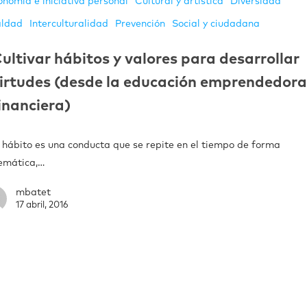
onomía e iniciativa personal
Cultural y artística
Diversidad
aldad
Interculturalidad
Prevención
Social y ciudadana
ultivar hábitos y valores para desarrollar
irtudes (desde la educación emprendedora
inanciera)
hábito es una conducta que se repite en el tiempo de forma
temática,…
mbatet
17 abril, 2016