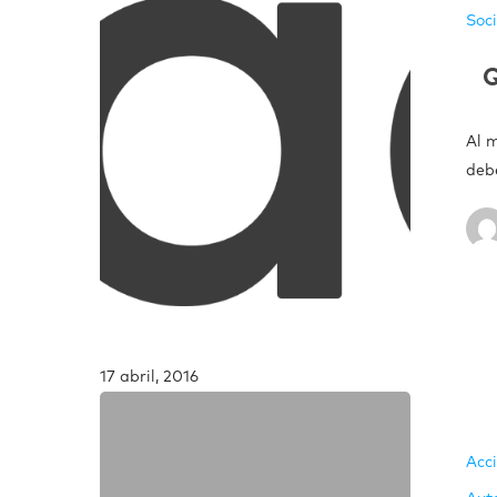
Soc
Q
Al 
deb
17 abril, 2016
Acc