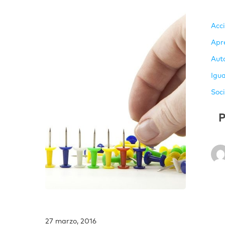
Acc
Apr
Aut
Igu
Soc
P
27 marzo, 2016