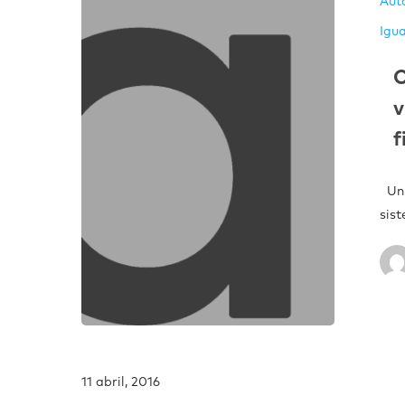
Aut
Igu
C
v
f
Un 
sis
11 abril, 2016