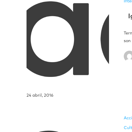
Inte
I
Term
son
24 abril, 2016
Acc
Cult