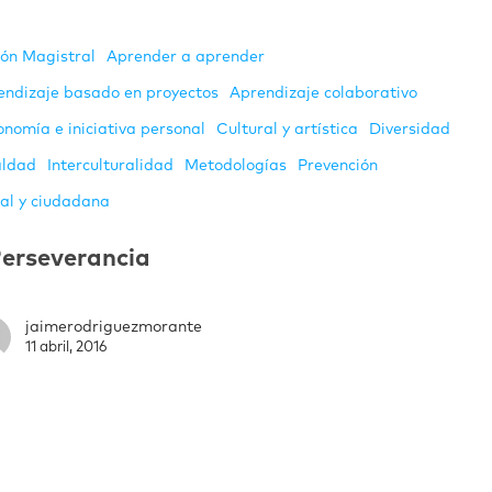
ión Magistral
Aprender a aprender
endizaje basado en proyectos
Aprendizaje colaborativo
onomía e iniciativa personal
Cultural y artística
Diversidad
aldad
Interculturalidad
Metodologías
Prevención
ial y ciudadana
erseverancia
jaimerodriguezmorante
11 abril, 2016