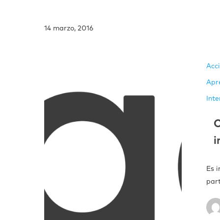
14 marzo, 2016
Acc
Apr
Inte
C
i
Es 
par