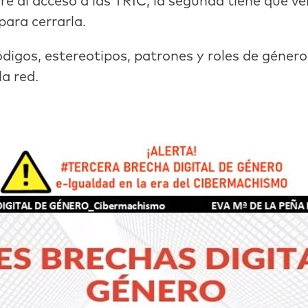
re al acceso a las TRIC, la segunda tiene que ve
para cerrarla.
códigos, estereotipos, patrones y roles de géner
a red.