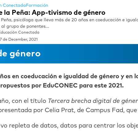
n Conectada
Formación
e la Peña: App-tivismo de género
 Peña, psicóloga que lleva más de 20 años en coeducación e iguald
 al grupo de ponentes...
Educación Conectada
17 de December, 2021
de género
años en coeducación e igualdad de género y en l
s propuestos por EduCONEC para este 2021.
año, con el título
Tercera brecha digital de gén
presentada por Celia Prat, de Campus Fad, que d
vo repleta de datos, datos para centrar los obj