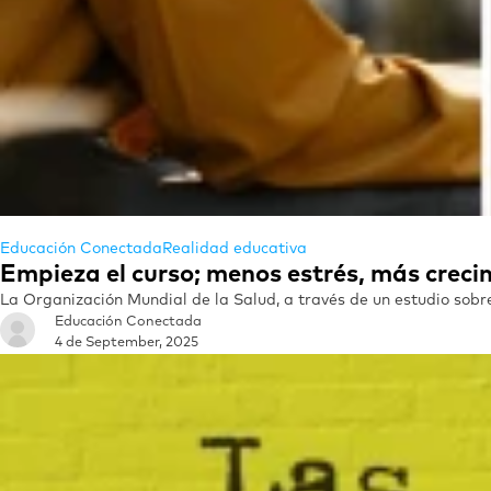
Educación Conectada
Realidad educativa
Empieza el curso; menos estrés, más creci
La Organización Mundial de la Salud, a través de un estudio sobre
Educación Conectada
4 de September, 2025