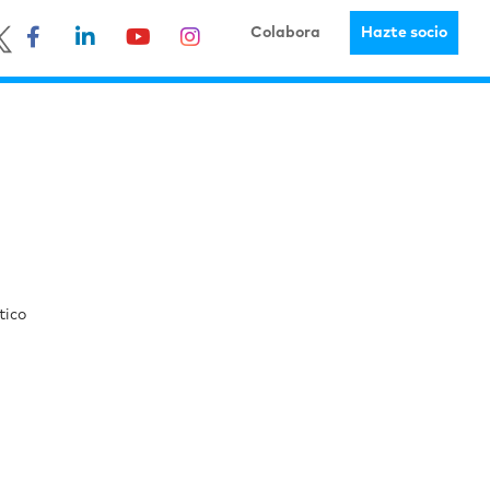
Colabora
Hazte socio
tico