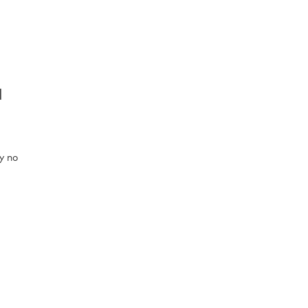
M
y no