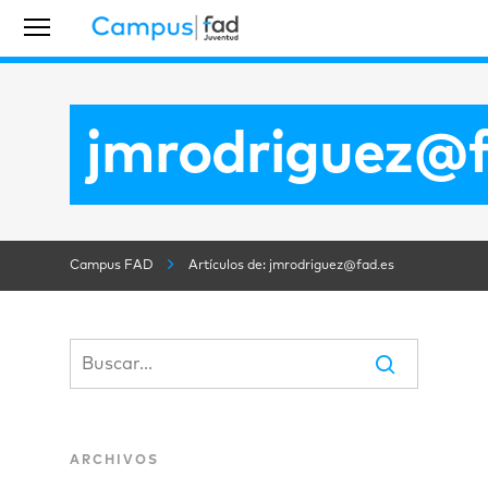
jmrodriguez@f
Campus FAD
Artículos de: jmrodriguez@fad.es
ARCHIVOS