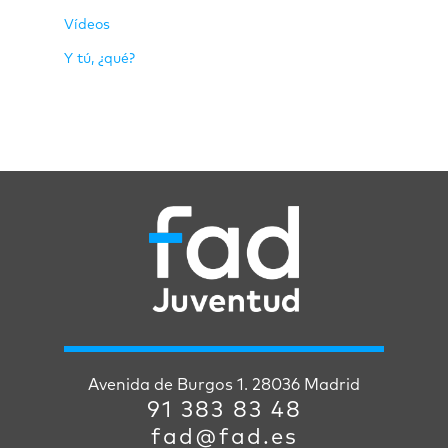
Vídeos
Y tú, ¿qué?
Avenida de Burgos 1. 28036 Madrid
91 383 83 48
fad@fad.es