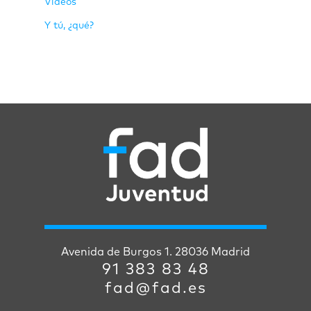
Vídeos
Y tú, ¿qué?
Avenida de Burgos 1. 28036 Madrid
91 383 83 48
fad@fad.es