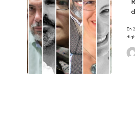
R
d
En 
dig