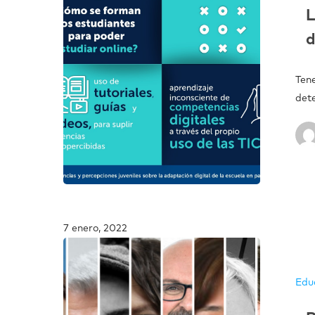
L
d
Ten
det
7 enero, 2022
Edu