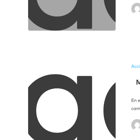
Acc
M
En 
cam