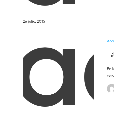
26 julio, 2015
Acc
¿
En l
ver