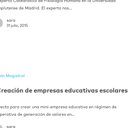
Experto Catedrático de Fisiología Humana en la Universidad
plutense de Madrid. El experto nos…
sara
31 julio, 2015
ión Magistral
reación de empresas educativas escolares
yecto para crear una mini‐empresa educativa en régimen de
perativa de generación de valores en…
sara