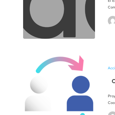
El 
Com
Acc
C
Pro
Coo