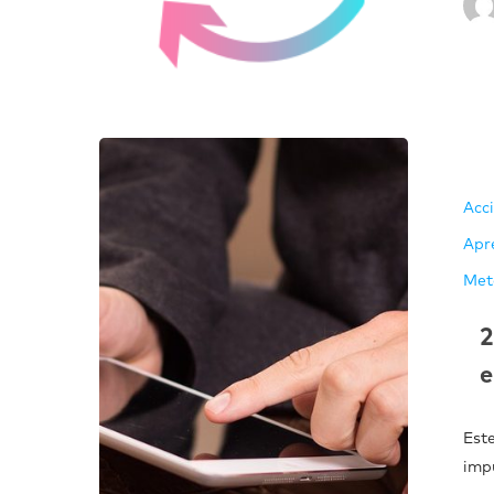
Acc
Apr
Met
2
e
Est
imp