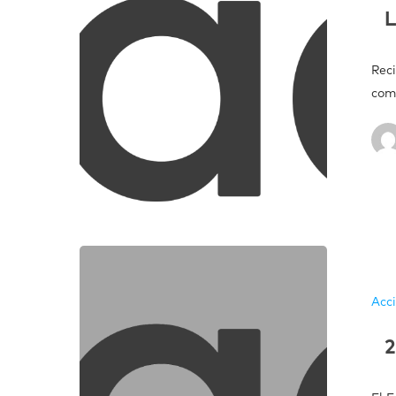
Rec
com
Acc
2