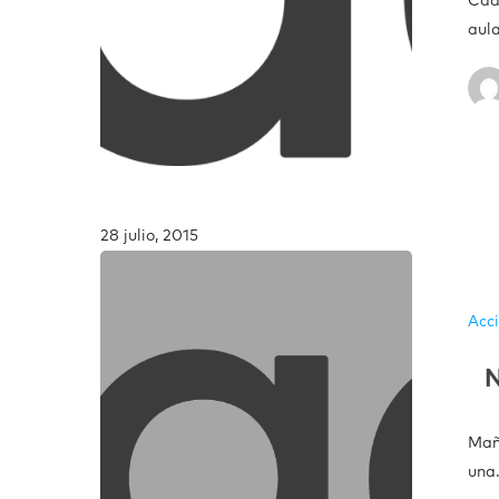
Cad
aula
28 julio, 2015
Acc
N
Mañ
una