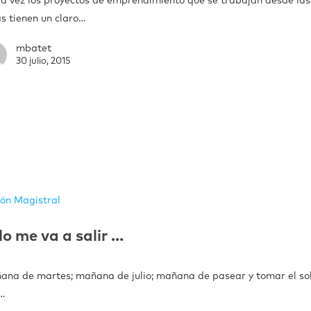
a vez los proyectos de emprendimiento que se trabajan desde las
s tienen un claro…
mbatet
30 julio, 2015
ión Magistral
o me va a salir …
ana de martes; mañana de julio; mañana de pasear y tomar el sol 
…