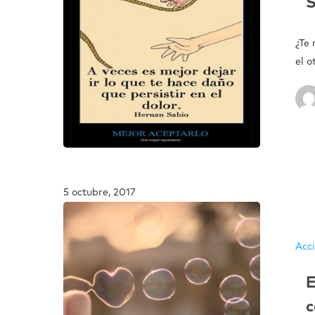
¿Te 
el 
5 octubre, 2017
Acc
E
c