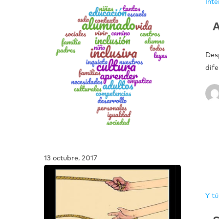
Inte
A
Des
dif
13 octubre, 2017
Y tú