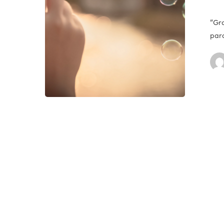
“Gr
par