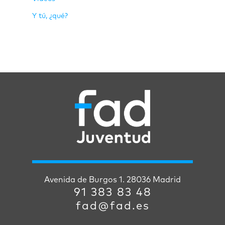
Y tú, ¿qué?
Avenida de Burgos 1. 28036 Madrid
91 383 83 48
fad@fad.es