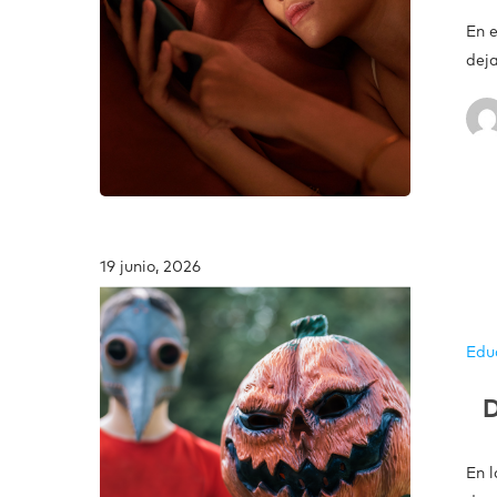
En e
deja
19 junio, 2026
Edu
D
En l