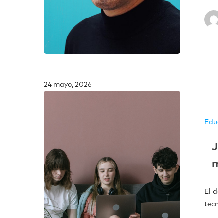
24 mayo, 2026
Edu
J
m
El d
tec