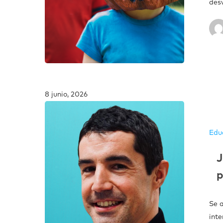
des
8 junio, 2026
Edu
J
Se a
int