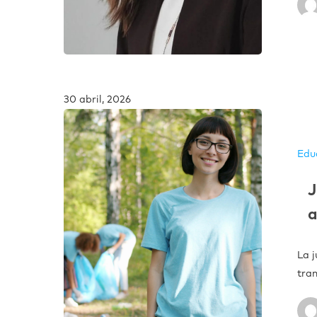
30 abril, 2026
Edu
J
a
La j
tra