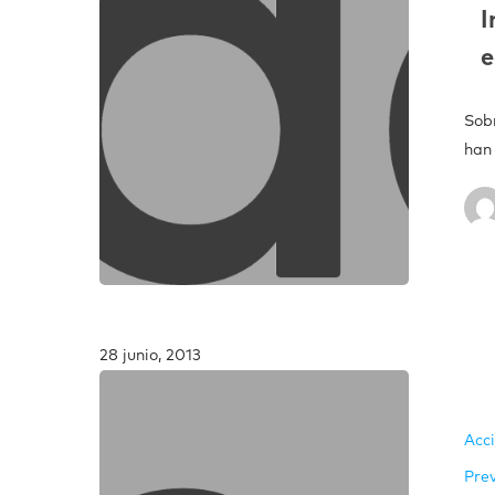
I
e
Sob
han
28 junio, 2013
Acc
Pre