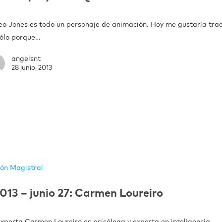
eo Jones es todo un personaje de animación. Hoy me gustaría trae
sólo porque…
angelsnt
28 junio, 2013
ión Magistral
013 – junio 27: Carmen Loureiro
experta Carmen Loureiro es psicóloga y experta en inteligencia