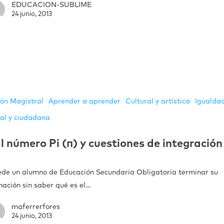
EDUCACION-SUBLIME
24 junio, 2013
ión Magistral
Aprender a aprender
Cultural y artística
Igualda
ial y ciudadana
l número Pi (π) y cuestiones de integración
ede un alumno de Educación Secundaria Obligatoria terminar su
mación sin saber qué es el…
maferrerfores
24 junio, 2013