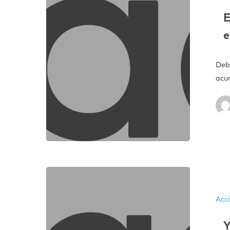
E
Deb
acu
Acc
Y