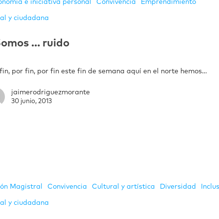
onomía e iniciativa personal
Convivencia
Emprendimiento
ial y ciudadana
omos … ruido
fin, por fin, por fin este fin de semana aquí en el norte hemos…
jaimerodriguezmorante
30 junio, 2013
ión Magistral
Convivencia
Cultural y artística
Diversidad
Inclu
ial y ciudadana