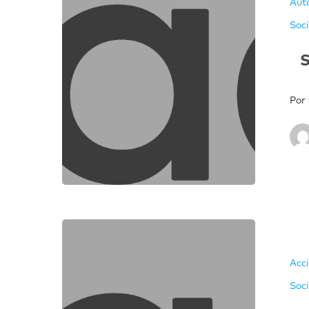
Aut
Soc
S
Por 
Acc
Soc