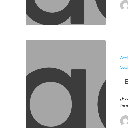
Acc
Soc
E
¿Pu
for