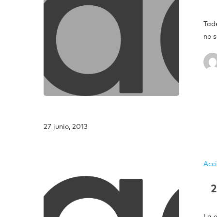
Tad
no 
27 junio, 2013
Acc
2
La 