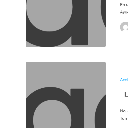
En 
Ayu
Acc
No, 
Tam