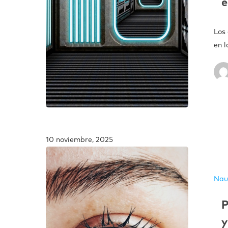
e
Los 
en 
10 noviembre, 2025
Nau
P
y