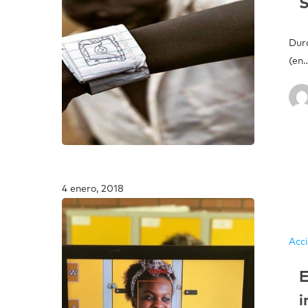
Dur
(en
4 enero, 2018
Acc
E
i