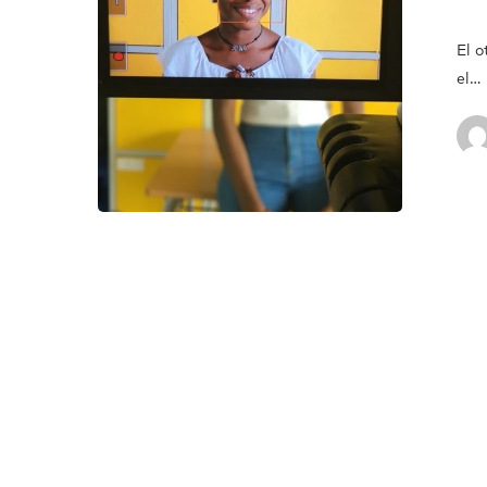
El o
el…