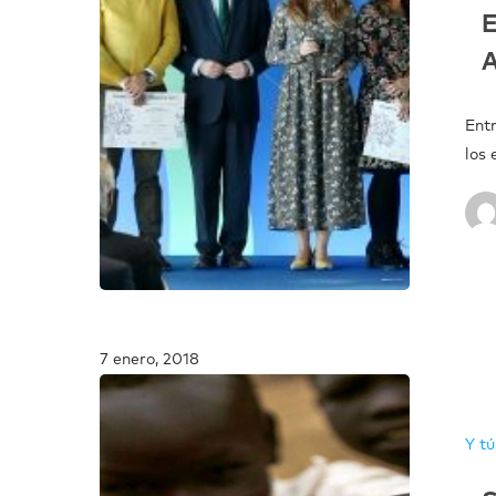
E
A
Ent
los 
7 enero, 2018
Y tú