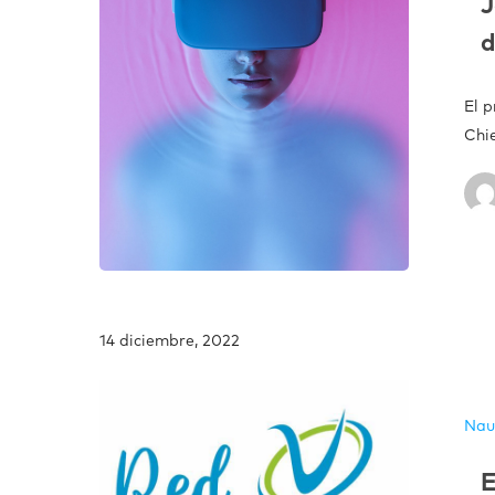
J
d
El p
Chi
14 diciembre, 2022
Nau
E