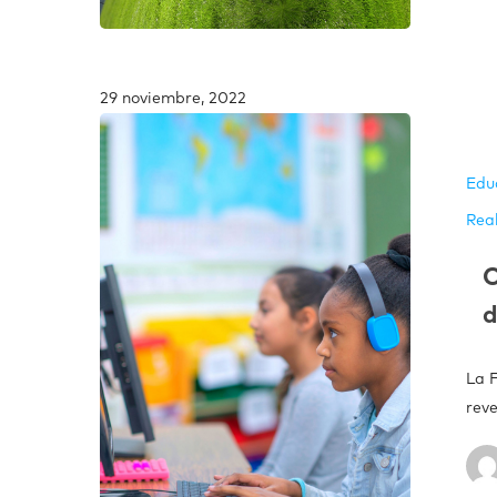
29 noviembre, 2022
Edu
Rea
O
d
La 
reve