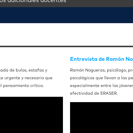
s adicionales docentes
Entrevista de Ramón N
ada de bulos, estafas y
Ramón Nogueras, psicólogo, pro
te urgente y necesario que
psicológicos que llevan a las pe
l pensamiento crítico.
especialmente entre los jóvene
efectividad de ERASER.