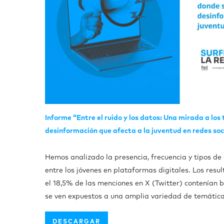
Informe “Entre el ruido y los datos: Una mirada a lo
desinformación que afecta a la juventud en redes soc
Hemos analizado la presencia, frecuencia y tipos de
entre los jóvenes en plataformas digitales. Los res
el 18,5% de las menciones en X (Twitter) contenían bu
se ven expuestos a una amplia variedad de temática
DESCARGAR