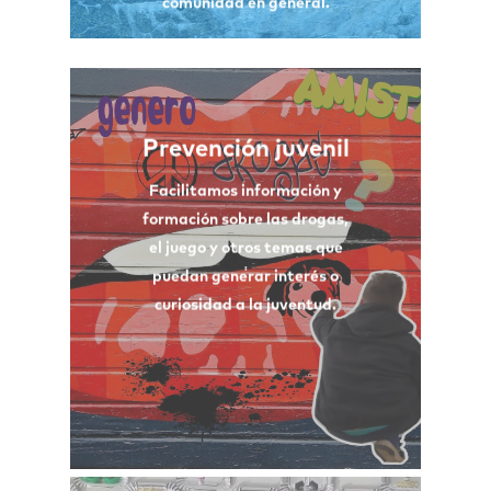
comunidad en general.
Prevención juvenil
Recursos con información
veraz sobre las sustancias
Facilitamos información y
adictivas y el juego.
formación sobre las drogas,
Programa para menores
el juego y otros temas que
sancionados (PANDORA).
puedan generar interés o
Actualización de la
curiosidad a la juventud.
legislación respecto a estos
temas.
Ofertar alternativas de ocio
y tiempo libre.
Ver infografía