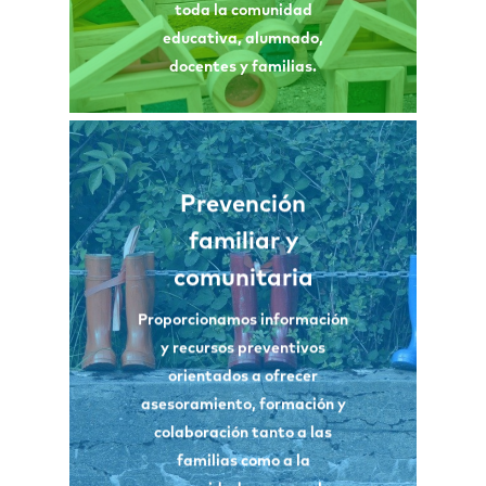
largo de todo el curso
toda la comunidad
escolar.
educativa, alumnado,
Ver infografía
docentes y familias.
Prevención
Informar y asesorar a las
familiar y
familias sobre la realidad de
los consumos y su abordaje.
comunitaria
Dotarles de estrategias de
afrontamiento ante
Proporcionamos información
situaciones de riesgo.
y recursos preventivos
Asesorar a la comunidad
orientados a ofrecer
para implementar Planes
asesoramiento, formación y
Municipales. Formación
colaboración tanto a las
presencial y online.
familias como a la
Ver infografía