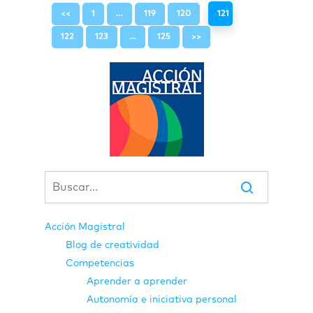
<<
1
…
119
120
121
122
123
…
125
>>
Acción Magistral
Blog de creatividad
Competencias
Aprender a aprender
Autonomía e iniciativa personal