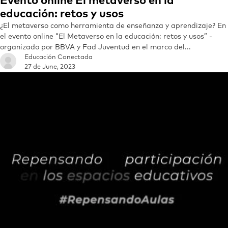
Evento online El metaverso en la
educación: retos y usos
¿El metaverso como herramienta de enseñanza y aprendizaje? En
el evento online “El Metaverso en la educación: retos y usos” -
organizado por BBVA y Fad Juventud en el marco del...
Educación Conectada
27 de June, 2023