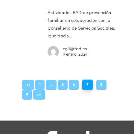
Actividades FAD de prevención
familiar en colaboración con la
Conselleria de Servicios Sociales,
Igualdad y…
cgil@fad.es
9 enero, 2024
<<
1
…
5
6
7
8
9
>>