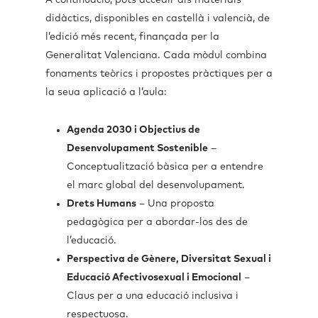
A continuació, pots accedir als materials
didàctics, disponibles en castellà i valencià, de
l’edició més recent, finançada per la
Generalitat Valenciana. Cada mòdul combina
fonaments teòrics i propostes pràctiques per a
la seua aplicació a l’aula:
Agenda 2030 i Objectius de
Desenvolupament Sostenible
–
Conceptualització bàsica per a entendre
el marc global del desenvolupament.
Drets Humans
– Una proposta
pedagògica per a abordar-los des de
l’educació.
Perspectiva de Gènere, Diversitat Sexual i
Educació Afectivosexual i Emocional
–
Claus per a una educació inclusiva i
respectuosa.