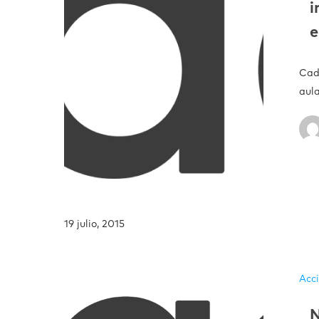
i
e
Cad
aula
19 julio, 2015
Acc
N