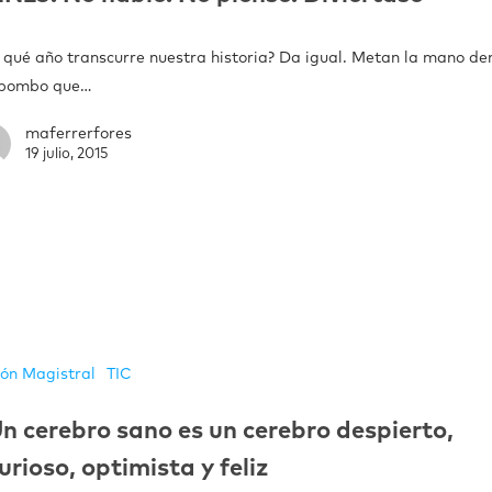
n qué año transcurre nuestra historia? Da igual. Metan la mano de
 bombo que…
maferrerfores
19 julio, 2015
ión Magistral
TIC
n cerebro sano es un cerebro despierto,
urioso, optimista y feliz