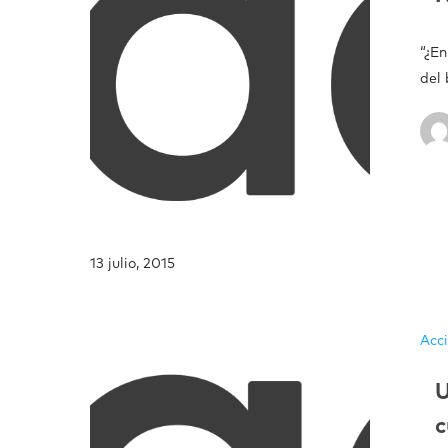
“¿E
del
13 julio, 2015
Acc
U
c