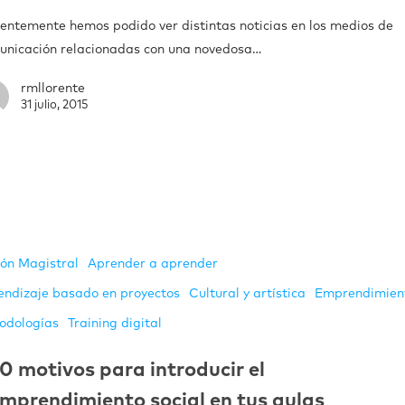
ientemente hemos podido ver distintas noticias en los medios de
unicación relacionadas con una novedosa…
rmllorente
31 julio, 2015
ión Magistral
Aprender a aprender
endizaje basado en proyectos
Cultural y artística
Emprendimien
odologías
Training digital
0 motivos para introducir el
mprendimiento social en tus aulas