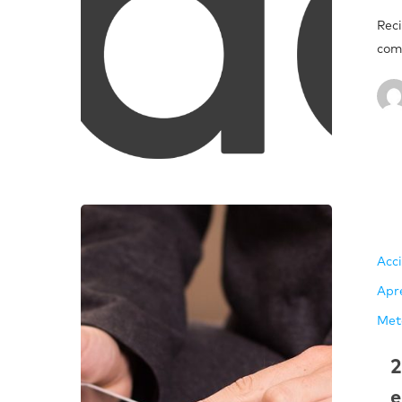
Rec
com
Acc
Apr
Met
2
e