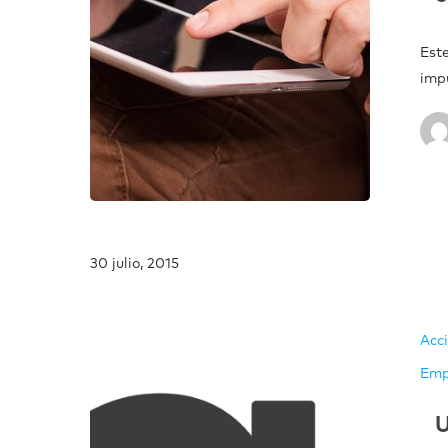
Est
imp
30 julio, 2015
Acc
Emp
U