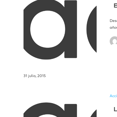
E
Des
año
31 julio, 2015
Acc