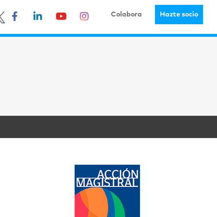
Colabora
Hazte socio
a