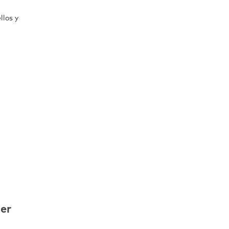
llos y
er