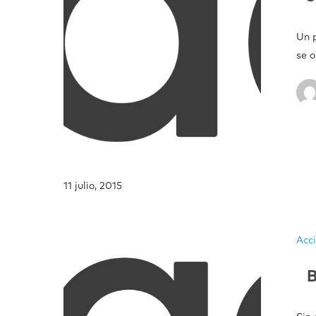
Un p
se 
11 julio, 2015
Acc
B