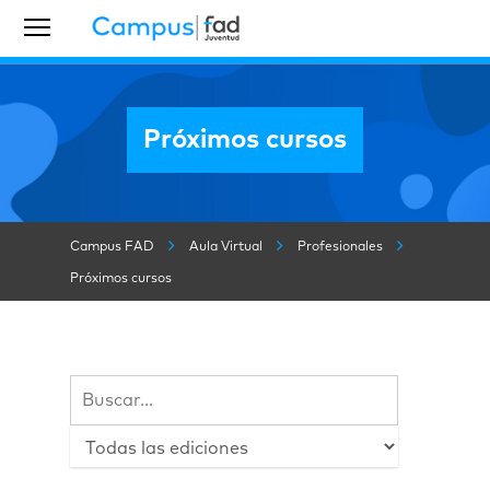
Próximos cursos
X
X
X
X
Campus FAD
Aula Virtual
Profesionales
Próximos cursos