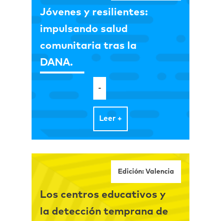
Jóvenes y resilientes:
impulsando salud
comunitaria tras la
DANA.
-
Leer +
Edición: Valencia
Los centros educativos y
la detección temprana de
Yo controlo. Formación para la