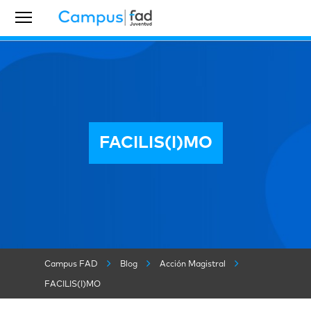
FACILIS(I)MO
Campus FAD
Blog
Acción Magistral
FACILIS(I)MO