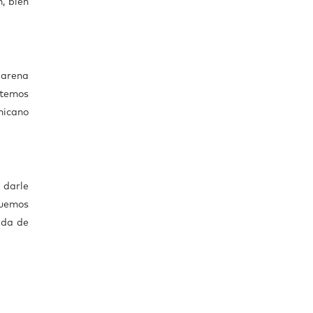
, bien
 arena
stemos
nicano
 darle
quemos
ada de