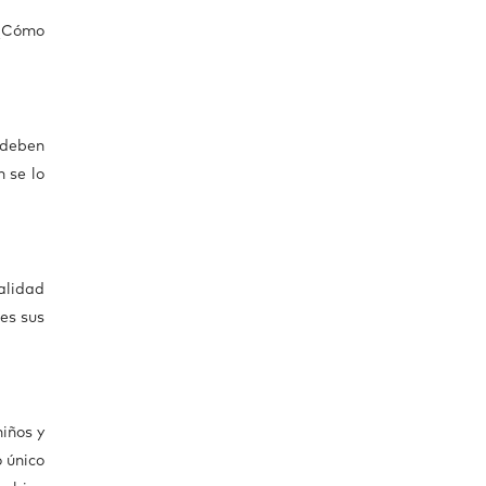
?¿Cómo
 deben
 se lo
alidad
es sus
iños y
 único