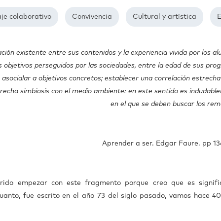
je colaborativo
Convivencia
Cultural y artística
ón existente entre sus contenidos y la experiencia vivida por los a
os objetivos perseguidos por las sociedades, entre la edad de sus pr
da; asocialar a objetivos concretos; establecer una correlación estrecha
trecha simbiosis con el medio ambiente: en este sentido es indudab
en el que se deben buscar los rem
Aprender a ser. Edgar Faure. pp 13
rido empezar con este fragmento porque creo que es signific
uanto, fue escrito en el año 73 del siglo pasado, vamos hace 40