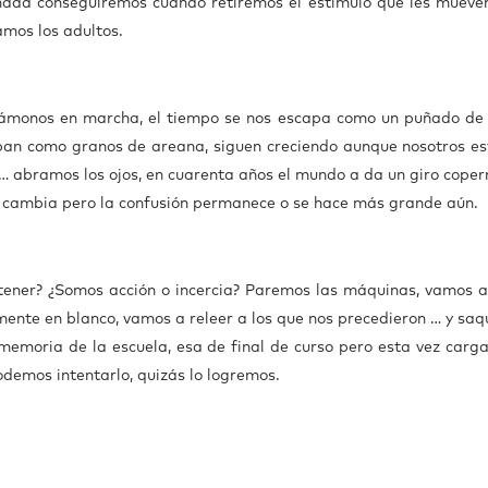
nada conseguiremos cuando retiremos el estímulo que les mueven
amos los adultos.
gámonos en marcha, el tiempo se nos escapa como un puñado de
capan como granos de areana, siguen creciendo aunque nosotros e
 abramos los ojos, en cuarenta años el mundo a da un giro coper
odo cambia pero la confusión permanece o se hace más grande aún.
ner? ¿Somos acción o incercia? Paremos las máquinas, vamos a
mente en blanco, vamos a releer a los que nos precedieron … y sa
memoria de la escuela, esa de final de curso pero esta vez carg
demos intentarlo, quizás lo logremos.