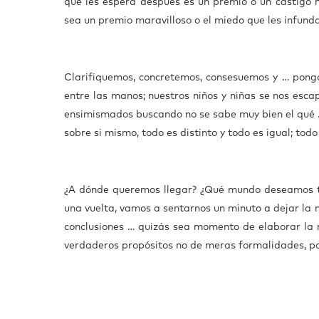
que les espera después es un premio o un castigo 
sea un premio maravilloso o el miedo que les infund
Clarifiquemos, concretemos, consesuemos y … pon
entre las manos; nuestros niños y niñas se nos es
ensimismados buscando no se sabe muy bien el qué …
sobre si mismo, todo es distinto y todo es igual; t
¿A dónde queremos llegar? ¿Qué mundo deseamos te
una vuelta, vamos a sentarnos un minuto a dejar la 
conclusiones … quizás sea momento de elaborar la 
verdaderos propósitos no de meras formalidades, po