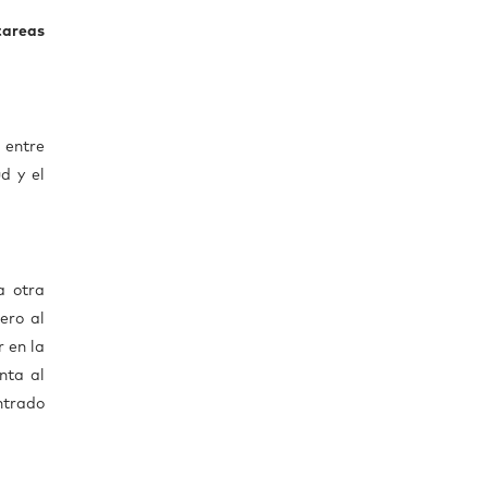
 tareas
a entre
d y el
a otra
ero al
 en la
nta al
ntrado