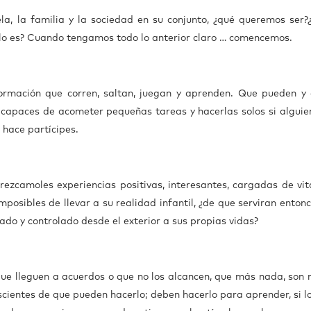
a, la familia y la sociedad en su conjunto, ¿qué queremos ser
lo es? Cuando tengamos todo lo anterior claro … comencemos.
formación que corren, saltan, juegan y aprenden. Que pueden y
 capaces de acometer pequeñas tareas y hacerlas solos si alguien
s hace partícipes.
rezcamoles experiencias positivas, interesantes, cargadas de vit
posibles de llevar a su realidad infantil, ¿de que serviran entonc
ñado y controlado desde el exterior a sus propias vidas?
ue lleguen a acuerdos o que no los alcancen, que más nada, son n
cientes de que pueden hacerlo; deben hacerlo para aprender, si lo