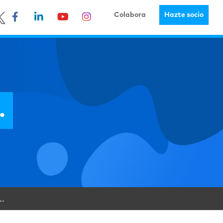
Colabora
Hazte socio
…
…