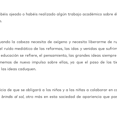
abéis ojeado o habéis realizado algún trabajo académico sobre él
o.
cuando la cabeza necesita de oxígeno y necesito liberarme de ru
l ruído mediático de las reformas, las idas y venidas que sufrim
 educación se refiere, el pensamiento, las grandes ideas siempre
memos de nuevo impulso sobre ellas, ya que el paso de los t
e las ideas caduquen.
icia de que se obligará a los niños y a las niñas a colaborar en 
n
brindis al sol
, otro más en esta sociedad de apariencia que pa