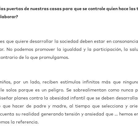
 las puertas de nuestras casas para que se controle quien hace las
olaborar?
lores que quiere desarrollar la sociedad deben estar en consonanci
gar. No podemos promover la igualdad y la participación, la salu
contrario de lo que promulgamos.
iños, por un lado, reciben estímulos infinitos más que ningun
lle solos porque es un peligro. Se sobrealimentan como nunca p
ñar planes contra la obesidad infantil que se deben desarrollar
e que hacer de padre y madre, al tiempo que selecciona y orie
n cuenta su realidad generando tensión y ansiedad que … hemos e
emos la referencia.