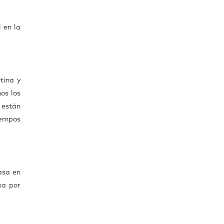
 en la
tina y
os los
 están
iempos
casa en
sa por