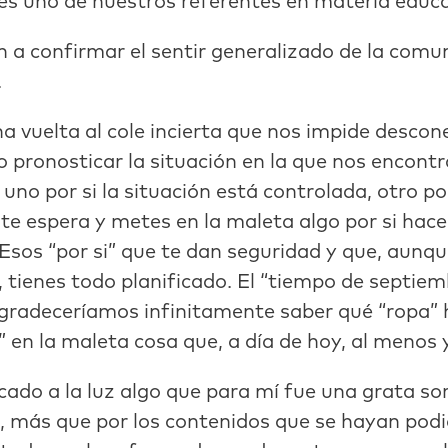
s uno de nuestros referentes en materia educa
an a confirmar el sentir generalizado de la comu
.
a vuelta al cole incierta que nos impide descon
pronosticar la situación en la que nos encont
 uno por si la situación está controlada, otro p
te espera y metes en la maleta algo por si hace 
 Esos “por si” que te dan seguridad y que, aunq
 tienes todo planificado. El “tiempo de septiem
agradeceríamos infinitamente saber qué “ropa” h
” en la maleta cosa que, a día de hoy, al menos
acado a la luz algo que para mí fue una grata so
, más que por los contenidos que se hayan podi