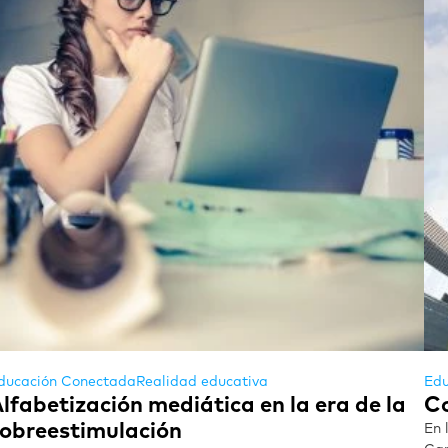
ducación Conectada
Realidad educativa
Edu
lfabetización mediática en la era de la
Co
obreestimulación
En 