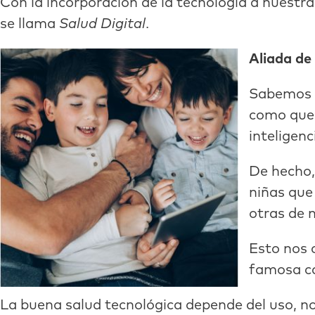
Con la incorporación de la tecnología a nuestr
se llama
Salud Digital
.
Aliada de 
Sabemos qu
como que p
inteligenc
De hecho,
niñas que
otras de m
Esto nos 
famosa c
La buena salud tecnológica depende del uso, no