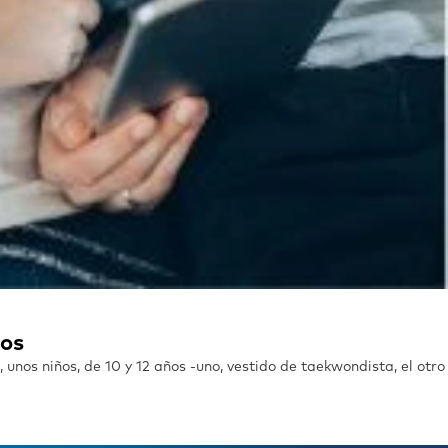
tos
 unos niños, de 10 y 12 años -uno, vestido de taekwondista, el otro