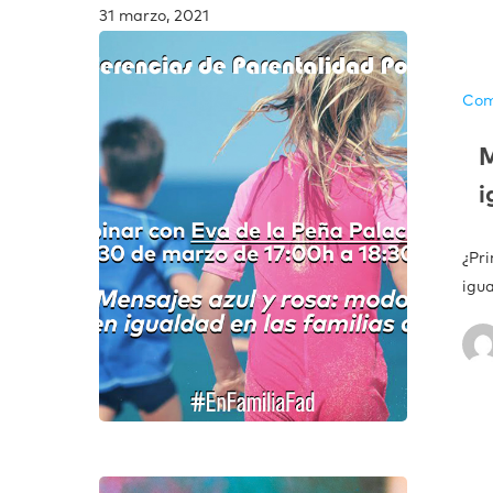
31 marzo, 2021
Com
M
i
¿Pr
igu