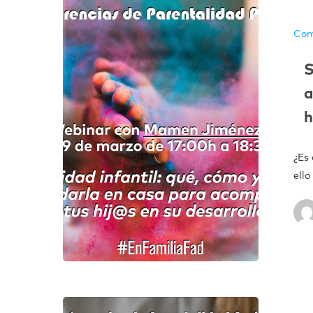
Com
S
a
h
¿Es
ello