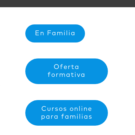
En Familia
Oferta
formativa
e
Cursos online
para familias