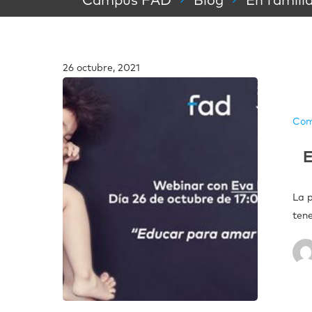
Campus FAD
Blog
En famili
26 octubre, 2021
Com
E
La 
ten