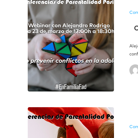
Com
C
Ale
con
Com