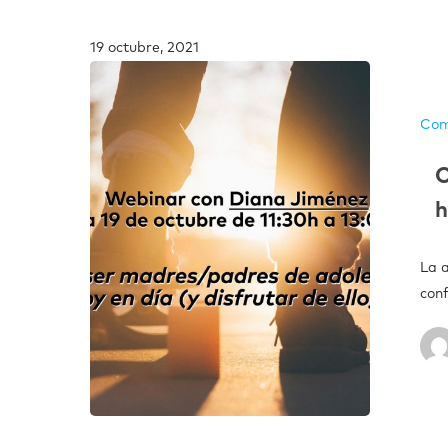
19 octubre, 2021
Com
C
h
La 
con