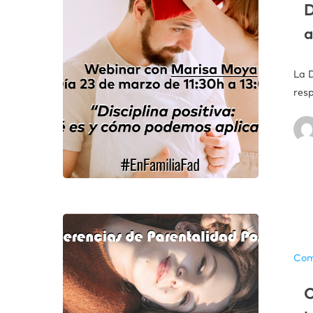
D
a
La 
res
Com
C