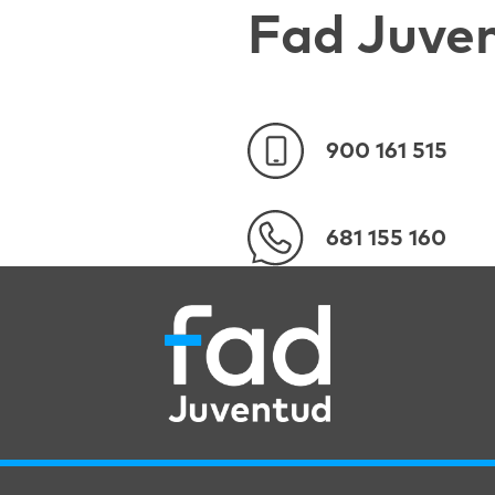
Fad Juve
900 161 515
681 155 160