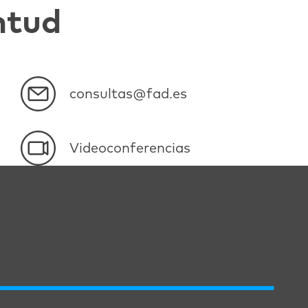
ntud
consultas@fad.es
Videoconferencias