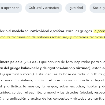
 a aprender
Cultural y artística
Igualdad
Social 
leció el
modelo educativo ideal
o
paideia
. Para los griegos,
la
paid
omo la transmisión de valores (saber ser) y materias técnicas 
rimera paideia
(750 a.C.) que serviría de faro inspirador para suc
ón del griego kalós=bello y de agathós=bueno y virtuoso)
, establ
l (espiritual o moral). Este ideal es la base de toda la cultura 
re sano
. En síntesis, cultivar el cuerpo con la práctica deporti
l y artística, la música, la lengua, saber escuchar, hablar y de
idad, cultivar el espíritu, la moral y las virtudes (piedad, respet
) y la aplicación práctica de los conceptos y virtudes transmitid