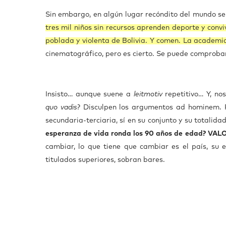
Sin embargo, en algún lugar recóndito del mundo s
tres mil niños sin recursos aprenden deporte y conv
poblada y violenta de Bolivia. Y comen. La academi
cinematográfico, pero es cierto. Se puede comproba
Insisto… aunque suene a
leitmotiv
repetitivo… Y, no
quo vadis
? Disculpen los argumentos ad hominem. P
secundaria-terciaria, sí en su conjunto y su totalidad
esperanza de vida ronda los 90 años de edad? 
cambiar, lo que tiene que cambiar es el país, su 
titulados superiores, sobran bares.