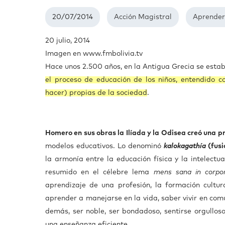
20/07/2014
Acción Magistral
Aprender
20 julio, 2014
Imagen en www.fmbolivia.tv
Hace unos 2.500 años, en la Antigua Grecia se estab
el proceso de educación de los niños, entendido c
hacer) propias de la sociedad
.
Homero en sus obras la Ilíada y la Odisea creó una p
modelos educativos. Lo denominó
kalokagathía
(fusi
la armonía entre la educación física y la intelectua
resumido en el célebre lema
mens sana in corpo
aprendizaje de una profesión, la formación cultura
aprender a manejarse en la vida, saber vivir en comun
demás, ser noble, ser bondadoso, sentirse orgulloso
una enseñanza eficiente.