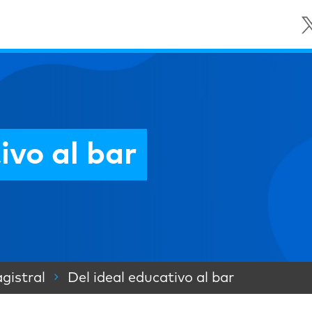
ivo al bar
gistral
Del ideal educativo al bar