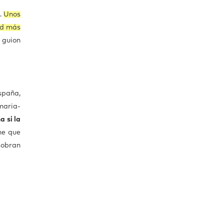
…
Unos
ad más
 guion
spaña,
maria-
 si la
ne que
sobran