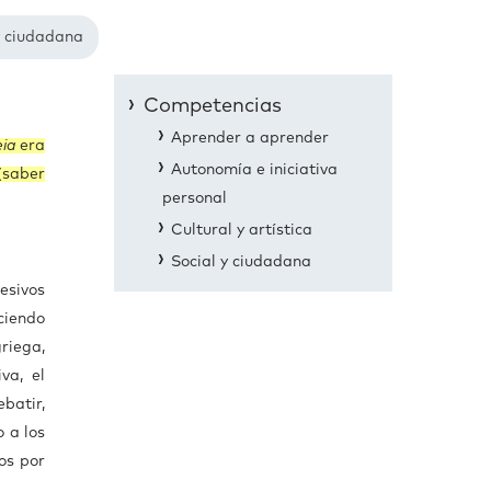
y ciudadana
Competencias
Aprender a aprender
eia
era
Autonomía e iniciativa
(saber
personal
Cultural y artística
Social y ciudadana
esivos
eciendo
griega,
va, el
batir,
o a los
os por