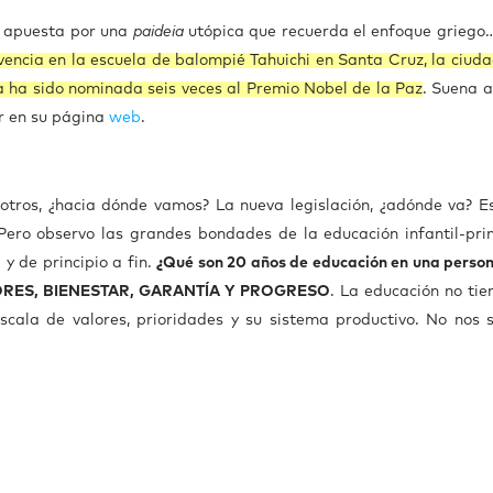
e apuesta por una
paideia
utópica que recuerda el enfoque griego
ivencia en la escuela de balompié Tahuichi en Santa Cruz, la ciud
a ha sido nominada seis veces al Premio Nobel de la Paz
. Suena a
r en su página
web
.
sotros, ¿hacia dónde vamos? La nueva legislación, ¿adónde va? E
ero observo las grandes bondades de la educación infantil-pri
 y de principio a fin.
¿Qué son 20 años de educación en una persona
VALORES, BIENESTAR, GARANTÍA Y PROGRESO
. La educación no tie
escala de valores, prioridades y su sistema productivo. No nos 