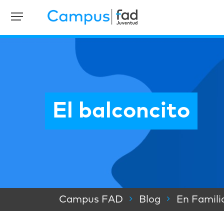
El balconcito
Campus FAD
Blog
En Famili