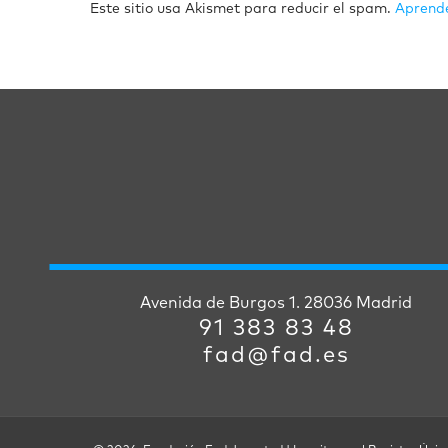
Este sitio usa Akismet para reducir el spam.
Aprende
Avenida de Burgos 1. 28036 Madrid
91 383 83 48
fad@fad.es