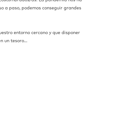
 acostumbrados/as. La pandemia nos ha
paso a paso, podemos conseguir grandes
uestro entorno cercano y que disponer
en un tesoro…