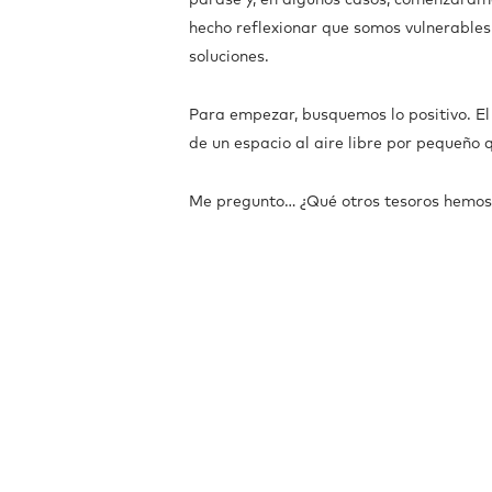
parase y, en algunos casos, comenzáram
hecho reflexionar que somos vulnerables
soluciones.
Para empezar, busquemos lo positivo. El
de un espacio al aire libre por pequeño q
Me pregunto… ¿Qué otros tesoros hemos 