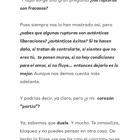
Y aquí surge una gran pregunta
¿las rupturas
son fracasos?
Pues siempre nos lo han mostrado así, pero
¿sabes que algunas rupturas son auténticas
liberaciones?
¿auténticos éxitos?
Si te hacen
daño, si tratan de controlarte, si sientes que no
eres tú, te ponen muros, si no hay condiciones
para el amor, si no fluye…
entonces dejarlo es lo
mejor.
Aunque nos demos cuenta más
adelante.
Y podrías decir, ya claro, pero ¿y mi
corazón
“partío”?
Ya, sabemos que
duele
. Y mucho. Te inmoviliza,
bloquea y no puedes pensar en otra cosa. De
hecho la frase «se me ha roto el corazón» no es