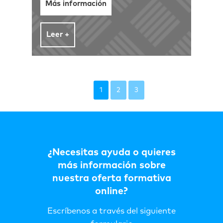
Más información
Leer +
1
2
3
¿Necesitas ayuda o quieres
más información sobre
nuestra oferta formativa
online?
Escríbenos a través del siguiente