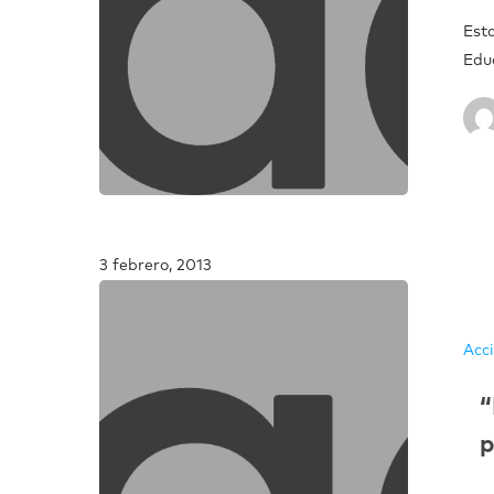
Est
Edu
3 febrero, 2013
Acc
“
p