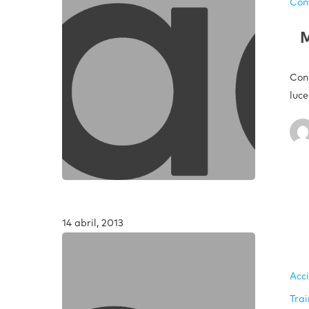
Con
M
Con
luce
14 abril, 2013
Acc
Trai