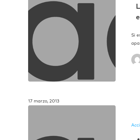
L
e
Si 
apa
17 marzo, 2013
Acc