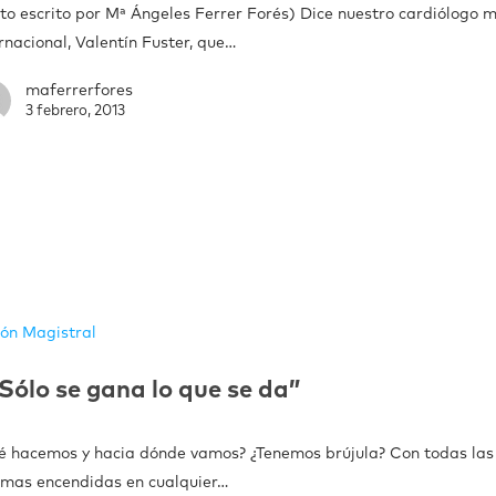
xto escrito por Mª Ángeles Ferrer Forés) Dice nuestro cardiólogo 
rnacional, Valentín Fuster, que…
maferrerfores
3 febrero, 2013
ión Magistral
Sólo se gana lo que se da”
é hacemos y hacia dónde vamos? ¿Tenemos brújula? Con todas las
rmas encendidas en cualquier…