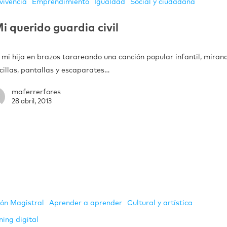
vivencia
Emprendimiento
Igualdad
Social y ciudadana
i querido guardia civil
 mi hija en brazos tarareando una canción popular infantil, miran
cillas, pantallas y escaparates…
maferrerfores
28 abril, 2013
ión Magistral
Aprender a aprender
Cultural y artística
ning digital