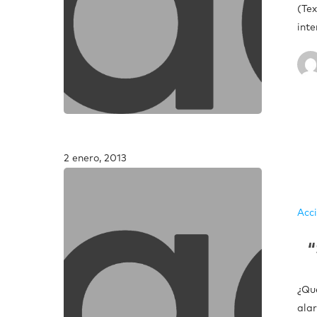
(Te
inte
2 enero, 2013
Acc
“
¿Qu
ala