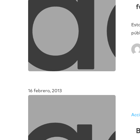
f
Est
púb
16 febrero, 2013
Acc
B