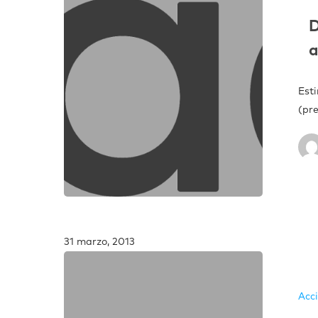
D
a
Est
(pr
31 marzo, 2013
Acc