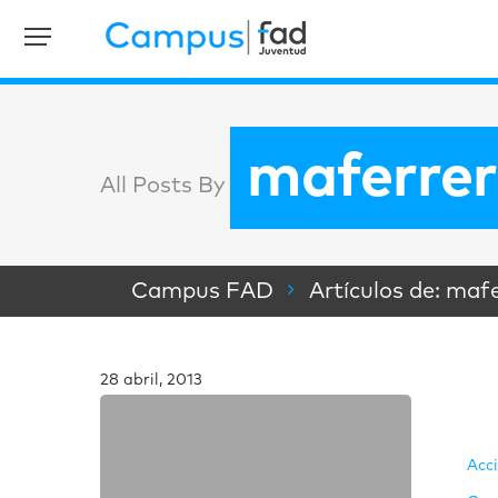
maferrer
All Posts By
Campus FAD
Artículos de: maf
28 abril, 2013
Acc