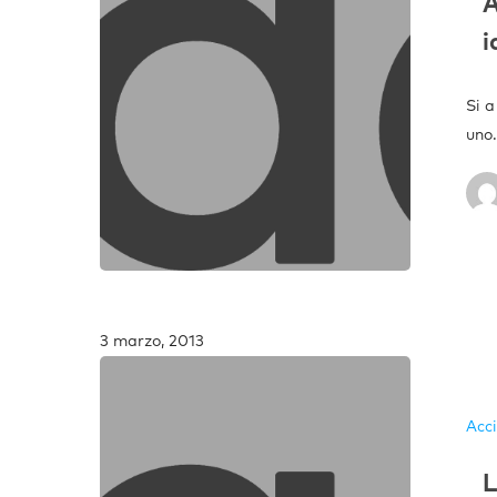
A
i
Si a
uno
3 marzo, 2013
Acc
L