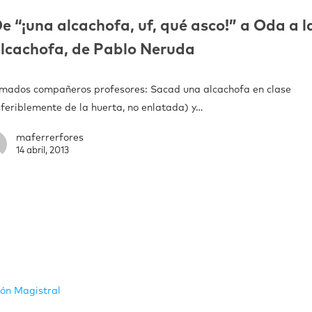
e “¡una alcachofa, uf, qué asco!” a Oda a l
lcachofa, de Pablo Neruda
imados compañeros profesores: Sacad una alcachofa en clase
eferiblemente de la huerta, no enlatada) y…
maferrerfores
14 abril, 2013
ión Magistral