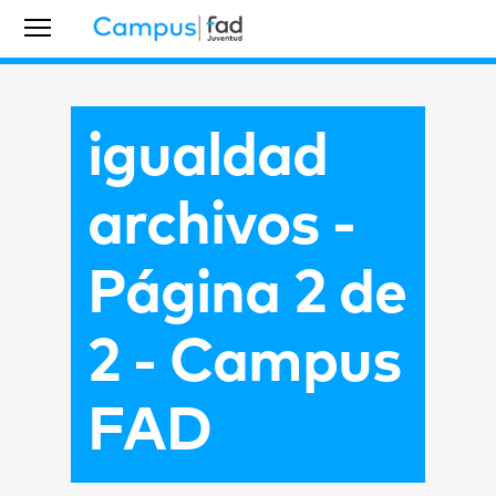
igualdad
archivos -
Página 2 de
2 - Campus
FAD