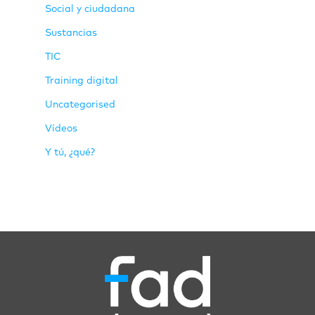
Social y ciudadana
Sustancias
TIC
Training digital
Uncategorised
Vídeos
Y tú, ¿qué?