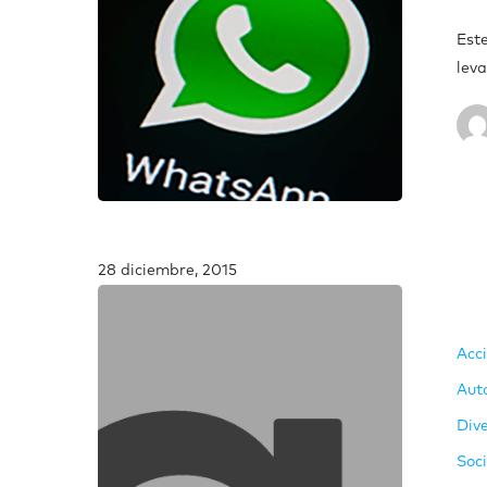
Est
lev
28 diciembre, 2015
Acc
Aut
Div
Soc