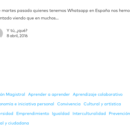
e martes pasado quienes tenemos Whatsapp en España nos hemo
antado viendo que en muchos…
Y tú, ¿qué?
8 abril, 2016
ión Magistral
Aprender a aprender
Aprendizaje colaborativo
onomía e iniciativa personal
Convivencia
Cultural y artística
ersidad
Emprendimiento
Igualdad
Interculturalidad
Prevenció
ial y ciudadana