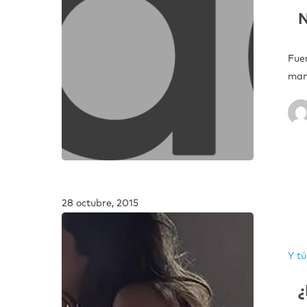
N
Fue
man
28 octubre, 2015
Y tú
¿