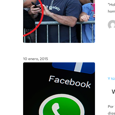
“Hol
hom
10 enero, 2015
Y tú
W
Por
día