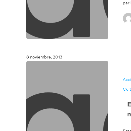
peri
8 noviembre, 2013
Acc
Cult
E
m