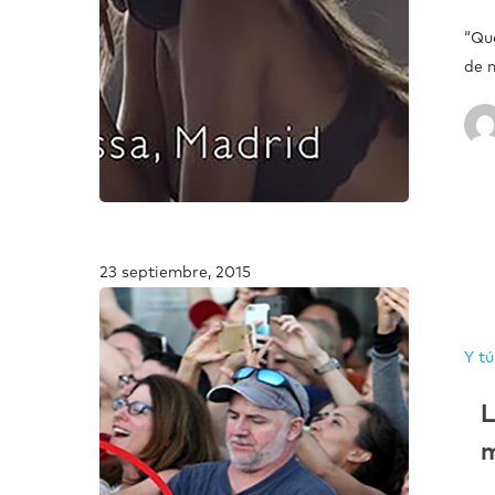
“Que
de 
23 septiembre, 2015
Y tú
L
m